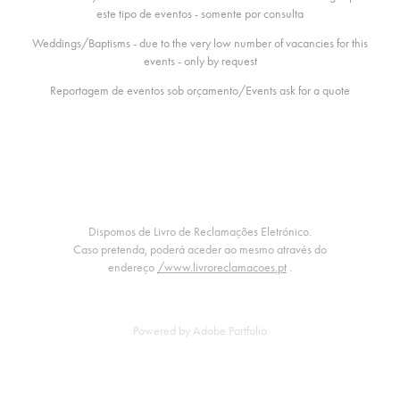
este tipo de eventos - somente por consulta
Weddings/Baptisms - due to the very low number of vacancies for this
events - only by request
Reportagem de eventos sob orçamento/Events ask for a quote
Dispomos de Livro de Reclamações Eletrónico.
Caso pretenda, poderá aceder ao mesmo através do
endereço
/www.livroreclamacoes.pt
.
Powered by
Adobe Portfolio